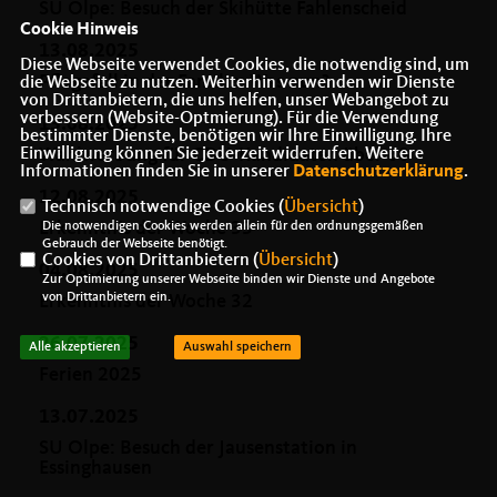
SU Olpe: Besuch der Skihütte Fahlenscheid
Cookie Hinweis
13.08.2025
Diese Webseite verwendet Cookies, die notwendig sind, um
Pflegefall in der Familie: Was nun?
die Webseite zu nutzen. Weiterhin verwenden wir Dienste
von Drittanbietern, die uns helfen, unser Webangebot zu
verbessern (Website-Optmierung). Für die Verwendung
13.08.2025
bestimmter Dienste, benötigen wir Ihre Einwilligung. Ihre
Einwilligung können Sie jederzeit widerrufen. Weitere
Wahlwerbung für CDU-Kandidaten über 60
Informationen finden Sie in unserer
Datenschutzerklärung
.
12.08.2025
Technisch notwendige Cookies (
Übersicht
)
Erkenntnis der Woche 33
Die notwendigen Cookies werden allein für den ordnungsgemäßen
Gebrauch der Webseite benötigt.
Cookies von Drittanbietern (
Übersicht
)
04.08.2025
Zur Optimierung unserer Webseite binden wir Dienste und Angebote
von Drittanbietern ein.
Erkenntnis der Woche 32
26.07.2025
Alle akzeptieren
Auswahl speichern
Ferien 2025
13.07.2025
SU Olpe: Besuch der Jausenstation in
Essinghausen