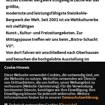
letztes Essener Bergwerk stillgelegte Zeche war das
größte,
modernste und leistungsfähigste Steinkohle-
Bergwerk der Welt. Seit 2001 ist sie Weltkulturerbe
mit vielfältigen
Kunst-, Kultur- und Freizeitangeboten. Zur
Mittagspause treffen wir uns beim „Bistro-Schacht
VII“.
Von dort fahren wir anschließend nach Oberhausen
und besuchen die hochgelobte Ausstellung im
Gasometer
Cookie Hinweis
unter dem Titel „Das zerbrechliche Paradies“ mit
Diese Webseite verwendet Cookies, die notwendig sind, um
Fotos und Videos (3D-Technik). Dort fühlt man sich
die Webseite zu nutzen. Weiterhin verwenden wir Dienste
von Drittanbietern, die uns helfen, unser Webangebot zu
z.B. in den
verbessern (Website-Optmierung). Für die Verwendung
bestimmter Dienste, benötigen wir Ihre Einwilligung. Ihre
tropischen Regenwald versetzt und erlebt Tier- und
Einwilligung können Sie jederzeit widerrufen. Weitere
Informationen finden Sie in unserer
Datenschutzerklärung
.
Pflanzenwelt neu; auch andere Regionen unserer