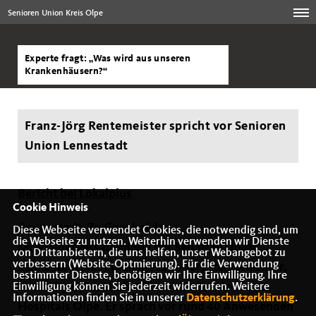
Senioren Union Kreis Olpe
Experte fragt: „Was wird aus unseren
Krankenhäusern?“
Franz-Jörg Rentemeister spricht vor Senioren
Union Lennestadt
Bericht bei Lokalplus
Cookie Hinweis
Lennestadt. Zu Gast bei der
Diese Webseite verwendet Cookies, die notwendig sind, um
die Webseite zu nutzen. Weiterhin verwenden wir Dienste
Mitgliederversammlung der Senioren Union
von Drittanbietern, die uns helfen, unser Webangebot zu
verbessern (Website-Optmierung). Für die Verwendung
Lennestadt war kürzlich Franz-Jörg Rentemeister,
bestimmter Dienste, benötigen wir Ihre Einwilligung. Ihre
ehemaliger Geschäftsführer des St.-Martinus-
Einwilligung können Sie jederzeit widerrufen. Weitere
Informationen finden Sie in unserer
Datenschutzerklärung
.
Hospitals Olpe. Er sprach vor rund 40 Anwesenden