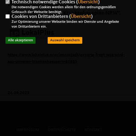
Technisch notwendige Cookies (
Übersicht
)
zu dem Thema „Was wird aus unseren
Die notwendigen Cookies werden allein für den ordnungsgemäßen
Krankenhäusern? – Der Krankenhausplan NRW“.
Gebrauch der Webseite benötigt.
Cookies von Drittanbietern (
Übersicht
)
Zur Optimierung unserer Webseite binden wir Dienste und Angebote
von Drittanbietern ein.
Alle akzeptieren
Auswahl speichern
https://www.lokalplus.nrw/lennestadt/experte-fragt-was-wird-
aus-unseren-krankenhaeusern-82885
24.09.2023
IMPRESSUM
DATENSCHUTZ
KONTAKT