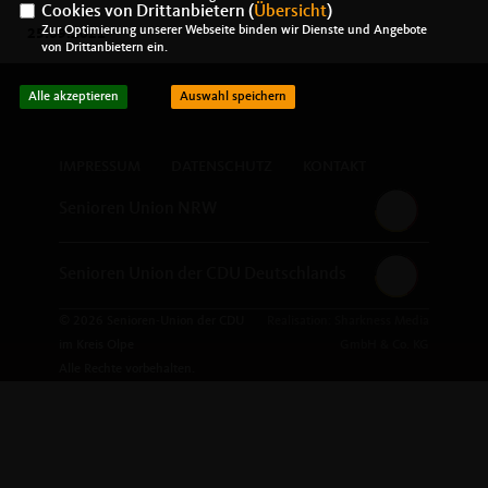
Cookies von Drittanbietern (
Übersicht
)
Zur Optimierung unserer Webseite binden wir Dienste und Angebote
25.09.2021
von Drittanbietern ein.
Alle akzeptieren
Auswahl speichern
IMPRESSUM
DATENSCHUTZ
KONTAKT
Senioren Union NRW
Senioren Union der CDU Deutschlands
© 2026 Senioren-Union der CDU
Realisation: Sharkness Media
im Kreis Olpe
GmbH & Co. KG
Alle Rechte vorbehalten.