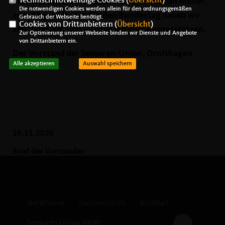
Technisch notwendige Cookies (
Übersicht
)
Stadtverbandsvorsitzenden, Herrn Florian Müller,
Die notwendigen Cookies werden allein für den ordnungsgemäßen
zum Abgeordneten für den Bundestag haben wir
Gebrauch der Webseite benötigt.
Cookies von Drittanbietern (
Übersicht
)
sehr begrüßt, und werden ihn gerne unterstützen.
Zur Optimierung unserer Webseite binden wir Dienste und Angebote
von Drittanbietern ein.
Der Vorstand der Senioren-Union, Drolshagen
Alle akzeptieren
Auswahl speichern
16.11.2020
Brief des Vorstandes
IMPRESSUM
DATENSCHUTZ
KONTAKT
Senioren Union NRW