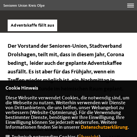
Senioren Union Kreis Olpe
Adventskaffe fällt aus
Der Vorstand der Senioren-Union, Stadtverband
Drolshagen, teilt mit, dass in diesem Jahr, Corona
bedingt, leider auch der geplante Adventskaffee
ausfällt. Es ist aber für das Frühjahr, wenn ein
Treffen wieder möglich ist, ein Nachmittag in
Cookie Hinweis
gemütlicher Runde im heimischen Raum geplant.
Der Termin wird rechtzeitig bekannt gegeben. Wir
Diese Webseite verwendet Cookies, die notwendig sind, um
die Webseite zu nutzen. Weiterhin verwenden wir Dienste
wünschen Allen, dass sie diese Pandemie gesund
von Drittanbietern, die uns helfen, unser Webangebot zu
verbessern (Website-Optmierung). Für die Verwendung
überstehen.
bestimmter Dienste, benötigen wir Ihre Einwilligung. Ihre
Einwilligung können Sie jederzeit widerrufen. Weitere
Informationen finden Sie in unserer
Datenschutzerklärung
.
Die Kandidatur unseres