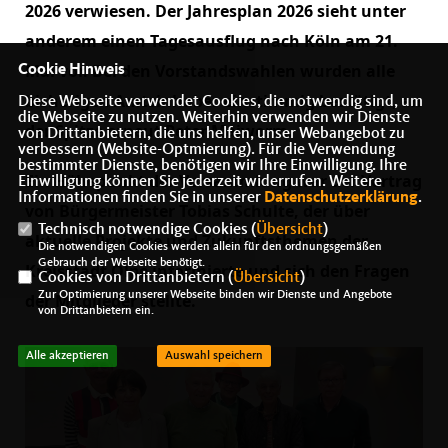
2026 verwiesen. Der Jahresplan 2026 sieht unter
anderem einen Tagesausflug nach Köln am 21.
Mai vor. Bei den Vorstandswahlen wurden alle
Cookie Hinweis
bisherigen Amtsinhaber einstimmig bestätigt, an
Diese Webseite verwendet Cookies, die notwendig sind, um
die Webseite zu nutzen. Weiterhin verwenden wir Dienste
der Spitze erneut Peter Maiworm.
von Drittanbietern, die uns helfen, unser Webangebot zu
verbessern (Website-Optmierung). Für die Verwendung
bestimmter Dienste, benötigen wir Ihre Einwilligung. Ihre
Ein Höhepunkt der Versammlung war der Vortrag
Einwilligung können Sie jederzeit widerrufen. Weitere
Informationen finden Sie in unserer
Datenschutzerklärung
.
von Bürgermeister Tobias Schulte, der über
Technisch notwendige Cookies (
Übersicht
)
aktuelle Projekte und Zukunftsthemen der
Die notwendigen Cookies werden allein für den ordnungsgemäßen
Gebrauch der Webseite benötigt.
Kreisstadt Olpe informierte und sich den Fragen
Cookies von Drittanbietern (
Übersicht
)
Zur Optimierung unserer Webseite binden wir Dienste und Angebote
der Mitglieder stellte.
von Drittanbietern ein.
Alle akzeptieren
Auswahl speichern