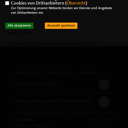
Cookies von Drittanbietern (
Übersicht
)
Zur Optimierung unserer Webseite binden wir Dienste und Angebote
von Drittanbietern ein.
Alle akzeptieren
Auswahl speichern
22.02.2024
Einladung zur Jahreshauptversammlung 2024
IMPRESSUM
DATENSCHUTZ
KONTAKT
Senioren Union NRW
Senioren Union der CDU Deutschlands
© 2026 Senioren-Union der CDU
Realisation: Sharkness Media
im Kreis Olpe
GmbH & Co. KG
Alle Rechte vorbehalten.