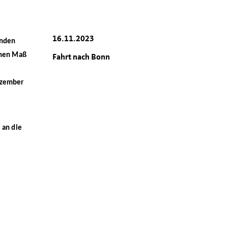
16.11.2023
enden
enen Maß
Fahrt nach Bonn
ezember
 an die