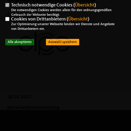
unterwegs online eingeben und senden.
Technisch notwendige Cookies (
Übersicht
)
Die notwendigen Cookies werden allein für den ordnungsgemäßen
Link zur Anwendung
Gebrauch der Webseite benötigt.
Cookies von Drittanbietern (
Übersicht
)
Zur Optimierung unserer Webseite binden wir Dienste und Angebote
von Drittanbietern ein.
Alle akzeptieren
Auswahl speichern
28.01.2023
Jahreshauptversammlung