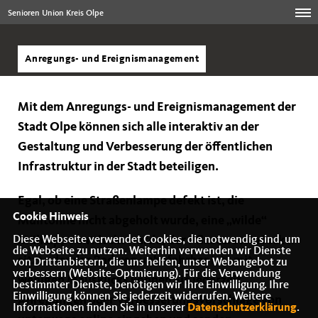
Senioren Union Kreis Olpe
Anregungs- und Ereignismanagement
Mit dem Anregungs- und Ereignismanagement der
Stadt Olpe können sich alle interaktiv an der
Gestaltung und Verbesserung der öffentlichen
Infrastruktur in der Stadt beteiligen.
Egal, ob eine Straßenlampe defekt ist, die
Cookie Hinweis
Mülltonne nicht abgeholt wurde, eine „wilde“
Diese Webseite verwendet Cookies, die notwendig sind, um
Müllkippe entdeckt wurde, der Pflasterstein locker
die Webseite zu nutzen. Weiterhin verwenden wir Dienste
sitzt oder der Radweg unbefahrbar ist - mit
von Drittanbietern, die uns helfen, unser Webangebot zu
verbessern (Website-Optmierung). Für die Verwendung
wenigen Mausklicks können Sie jederzeit
bestimmter Dienste, benötigen wir Ihre Einwilligung. Ihre
Einwilligung können Sie jederzeit widerrufen. Weitere
Anregungen oder Verbesserungsvorschläge von
Informationen finden Sie in unserer
Datenschutzerklärung
.