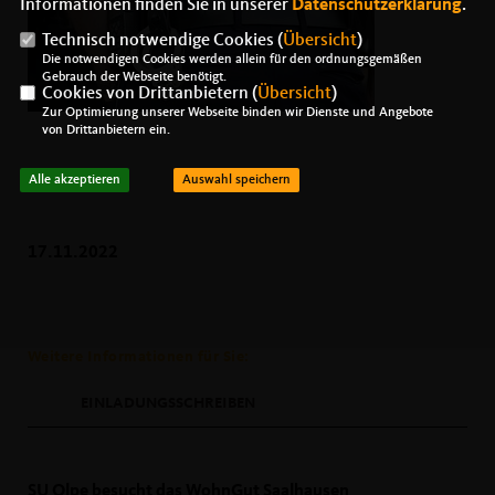
Informationen finden Sie in unserer
Datenschutzerklärung
.
Technisch notwendige Cookies (
Übersicht
)
Die notwendigen Cookies werden allein für den ordnungsgemäßen
Gebrauch der Webseite benötigt.
Cookies von Drittanbietern (
Übersicht
)
Zur Optimierung unserer Webseite binden wir Dienste und Angebote
von Drittanbietern ein.
Alle akzeptieren
Auswahl speichern
17.11.2022
Weitere Informationen für Sie:
EINLADUNGSSCHREIBEN
SU Olpe besucht das WohnGut Saalhausen