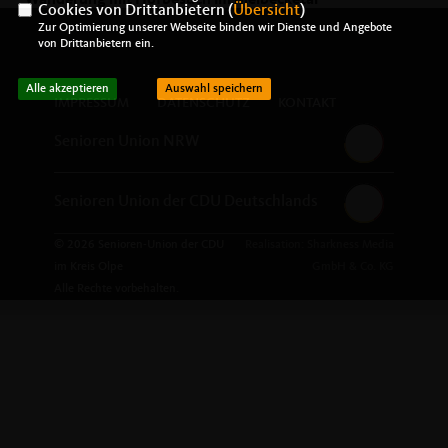
Wanderung mit Hofbesuch im Melbecketal
Cookies von Drittanbietern (
Übersicht
)
Zur Optimierung unserer Webseite binden wir Dienste und Angebote
von Drittanbietern ein.
Alle akzeptieren
Auswahl speichern
IMPRESSUM
DATENSCHUTZ
KONTAKT
Senioren Union NRW
Senioren Union der CDU Deutschlands
© 2026 Senioren-Union der CDU
Realisation: Sharkness Media
im Kreis Olpe
GmbH & Co. KG
Alle Rechte vorbehalten.