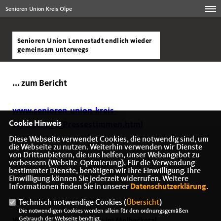
Senioren Union Kreis Olpe
Senioren Union Lennestadt endlich wieder
gemeinsam unterwegs
... zum Bericht
www.senioren-union-kreis-
Cookie Hinweis
olpe.de/1_4_Pressestimmen.html
Diese Webseite verwendet Cookies, die notwendig sind, um
die Webseite zu nutzen. Weiterhin verwenden wir Dienste
von Drittanbietern, die uns helfen, unser Webangebot zu
verbessern (Website-Optmierung). Für die Verwendung
bestimmter Dienste, benötigen wir Ihre Einwilligung. Ihre
Einwilligung können Sie jederzeit widerrufen. Weitere
Informationen finden Sie in unserer
Datenschutzerklärung
.
Technisch notwendige Cookies (
Übersicht
)
30.09.2022
Die notwendigen Cookies werden allein für den ordnungsgemäßen
Gebrauch der Webseite benötigt.