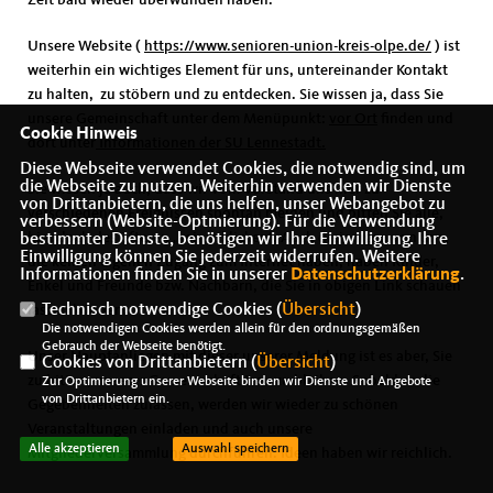
Zeit bald wieder überwunden haben.
Unsere Website (
https://www.senioren-union-kreis-olpe.de/
) ist
weiterhin ein wichtiges Element für uns, untereinander Kontakt
zu halten, zu stöbern und zu entdecken. Sie wissen ja, dass Sie
unsere Gemeinschaft unter dem Menüpunkt:
vor Ort
finden und
Cookie Hinweis
dort unter
Informationen der SU Lennestadt.
Diese Webseite verwendet Cookies, die notwendig sind, um
die Webseite zu nutzen. Weiterhin verwenden wir Dienste
Sie wissen ja auch, dass wir vom Vorstand uns hier zu
von Drittanbietern, die uns helfen, unser Webangebot zu
verschiedenen Ereignissen spontan melden und bitten Sie alle,
verbessern (Website-Optmierung). Für die Verwendung
hier doch des öfteren „reinzuklicken“. Auch diejenigen von uns,
bestimmter Dienste, benötigen wir Ihre Einwilligung. Ihre
Einwilligung können Sie jederzeit widerrufen. Weitere
die keinen eigenen Zugang zum Internet haben, haben Kinder,
Informationen finden Sie in unserer
Datenschutzerklärung
.
Enkel und Freunde bzw. Nachbarn, die Sie in obigen Link schauen
Technisch notwendige Cookies (
Übersicht
)
lassen können.
Die notwendigen Cookies werden allein für den ordnungsgemäßen
Gebrauch der Webseite benötigt.
Unser Hauptanliegen mit dieser unserer Meldung ist es aber, Sie
Cookies von Drittanbietern (
Übersicht
)
zu bitten, unserer Gemeinschaft treu zu bleiben. Sobald es die
Zur Optimierung unserer Webseite binden wir Dienste und Angebote
von Drittanbietern ein.
Gegebenheiten zulassen, werden wir wieder zu schönen
Veranstaltungen einladen und auch unsere
Alle akzeptieren
Auswahl speichern
Mitgliederversammlung durchführen. Ideen haben wir reichlich.