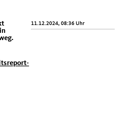
kt
11.12.2024, 08:36 Uhr
in
nweg.
tsreport-