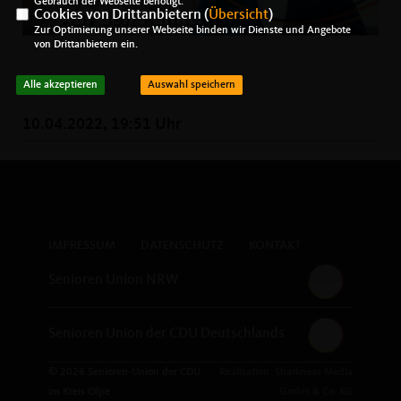
Gebrauch der Webseite benötigt.
Cookies von Drittanbietern (
Übersicht
)
Zur Optimierung unserer Webseite binden wir Dienste und Angebote
von Drittanbietern ein.
Alle akzeptieren
Auswahl speichern
10.04.2022, 19:51 Uhr
IMPRESSUM
DATENSCHUTZ
KONTAKT
Senioren Union NRW
Senioren Union der CDU Deutschlands
© 2026 Senioren-Union der CDU
Realisation: Sharkness Media
im Kreis Olpe
GmbH & Co. KG