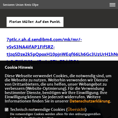
Senioren Union Kreis Olpe
Florian Müller: Auf den Punkt.
7ptlc.r.ah.d.sendibm4.com/mk/mr/-
vSvS3NA4ifAP1FifSRZ-
tJzqSDze2k5pQpoxH10pjnWEqf66Lh6Gc3UzUrH1hNu8
jn8rFYikJVI1zzJ5mLe3TIuZ5ddDPA
Cookie Hinweis
Diese Webseite verwendet Cookies, die notwendig sind, um
die Webseite zu nutzen. Weiterhin verwenden wir Dienste
von Drittanbietern, die uns helfen, unser Webangebot zu
verbessern (Website-Optmierung). Für die Verwendung
bestimmter Dienste, benötigen wir Ihre Einwilligung. Ihre
Einwilligung können Sie jederzeit widerrufen. Weitere
Informationen finden Sie in unserer
Datenschutzerklärung
.
Technisch notwendige Cookies (
Übersicht
)
Die notwendigen Cookies werden allein für den ordnungsgemäßen